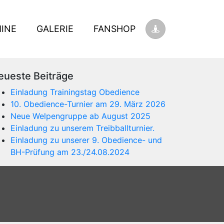
INE
GALERIE
FANSHOP
eueste Beiträge
Einladung Trainingstag Obedience
10. Obedience-Turnier am 29. März 2026
Neue Welpengruppe ab August 2025
Einladung zu unserem Treibballturnier.
Einladung zu unserer 9. Obedience- und
BH-Prüfung am 23./24.08.2024