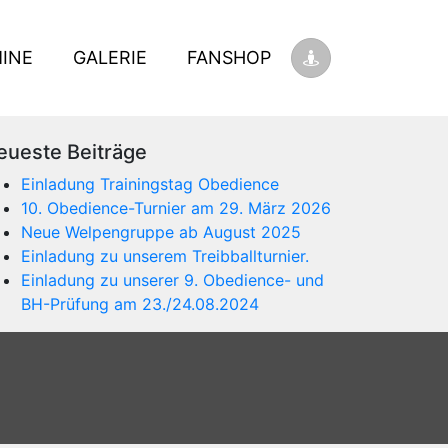
INE
GALERIE
FANSHOP
eueste Beiträge
Einladung Trainingstag Obedience
10. Obedience-Turnier am 29. März 2026
Neue Welpengruppe ab August 2025
Einladung zu unserem Treibballturnier.
Einladung zu unserer 9. Obedience- und
BH-Prüfung am 23./24.08.2024