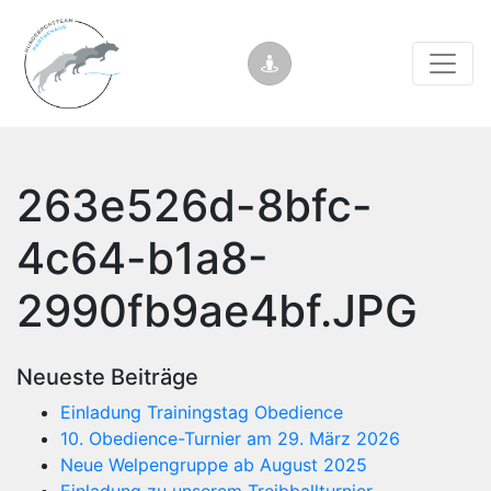
263e526d-8bfc-
4c64-b1a8-
2990fb9ae4bf.JPG
Neueste Beiträge
Einladung Trainingstag Obedience
10. Obedience-Turnier am 29. März 2026
Neue Welpengruppe ab August 2025