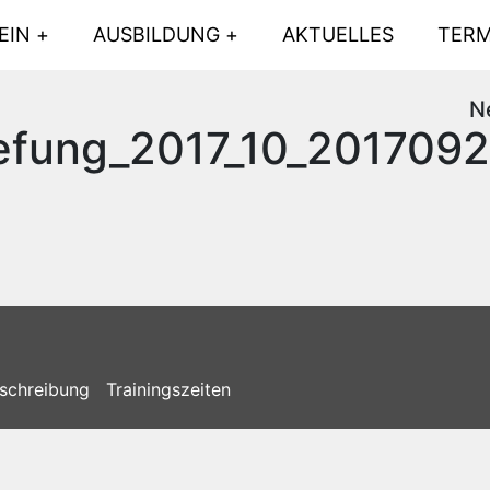
EIN
AUSBILDUNG
AKTUELLES
TERM
N
efung_2017_10_2017092
schreibung
Trainingszeiten