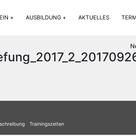
EIN
AUSBILDUNG
AKTUELLES
TERM
N
efung_2017_2_20170926
schreibung
Trainingszeiten