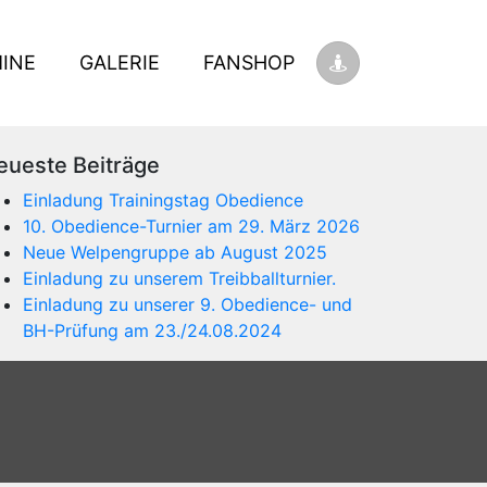
INE
GALERIE
FANSHOP
eueste Beiträge
Einladung Trainingstag Obedience
10. Obedience-Turnier am 29. März 2026
Neue Welpengruppe ab August 2025
Einladung zu unserem Treibballturnier.
Einladung zu unserer 9. Obedience- und
BH-Prüfung am 23./24.08.2024