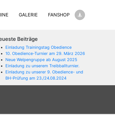
INE
GALERIE
FANSHOP
eueste Beiträge
Einladung Trainingstag Obedience
10. Obedience-Turnier am 29. März 2026
Neue Welpengruppe ab August 2025
Einladung zu unserem Treibballturnier.
Einladung zu unserer 9. Obedience- und
BH-Prüfung am 23./24.08.2024