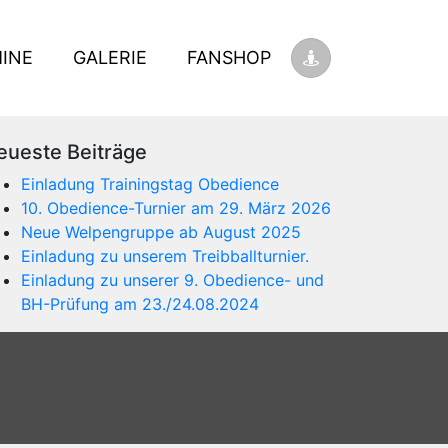
INE
GALERIE
FANSHOP
eueste Beiträge
Einladung Trainingstag Obedience
10. Obedience-Turnier am 29. März 2026
Neue Welpengruppe ab August 2025
Einladung zu unserem Treibballturnier.
Einladung zu unserer 9. Obedience- und
BH-Prüfung am 23./24.08.2024