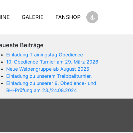
INE
GALERIE
FANSHOP
eueste Beiträge
Einladung Trainingstag Obedience
10. Obedience-Turnier am 29. März 2026
Neue Welpengruppe ab August 2025
Einladung zu unserem Treibballturnier.
Einladung zu unserer 9. Obedience- und
BH-Prüfung am 23./24.08.2024