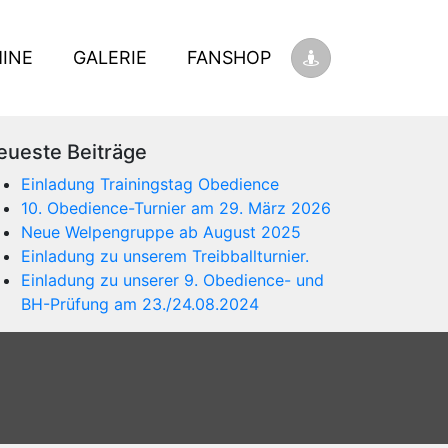
INE
GALERIE
FANSHOP
eueste Beiträge
Einladung Trainingstag Obedience
10. Obedience-Turnier am 29. März 2026
Neue Welpengruppe ab August 2025
Einladung zu unserem Treibballturnier.
Einladung zu unserer 9. Obedience- und
BH-Prüfung am 23./24.08.2024