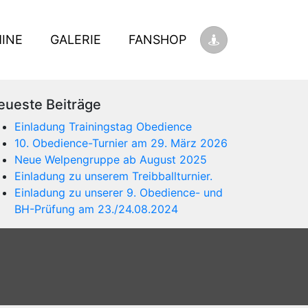
INE
GALERIE
FANSHOP
eueste Beiträge
Einladung Trainingstag Obedience
10. Obedience-Turnier am 29. März 2026
Neue Welpengruppe ab August 2025
Einladung zu unserem Treibballturnier.
Einladung zu unserer 9. Obedience- und
BH-Prüfung am 23./24.08.2024