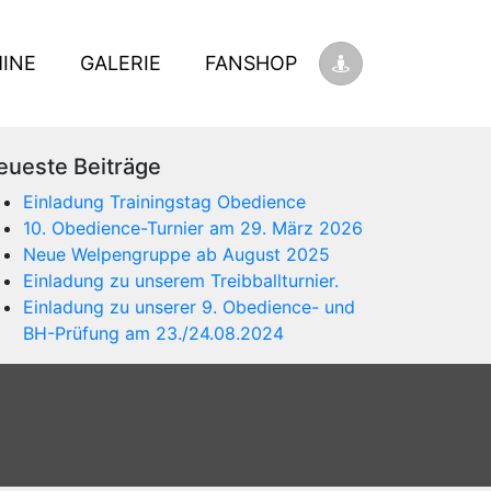
INE
GALERIE
FANSHOP
eueste Beiträge
Einladung Trainingstag Obedience
10. Obedience-Turnier am 29. März 2026
Neue Welpengruppe ab August 2025
Einladung zu unserem Treibballturnier.
Einladung zu unserer 9. Obedience- und
BH-Prüfung am 23./24.08.2024