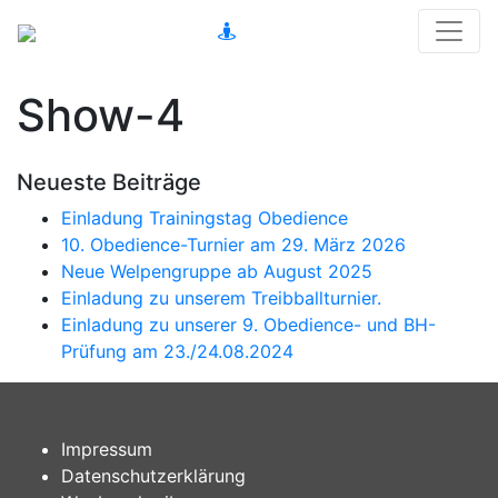
Show-4
Neueste Beiträge
Einladung Trainingstag Obedience
10. Obedience-Turnier am 29. März 2026
Neue Welpengruppe ab August 2025
Einladung zu unserem Treibballturnier.
Einladung zu unserer 9. Obedience- und BH-
Prüfung am 23./24.08.2024
Impressum
Datenschutzerklärung