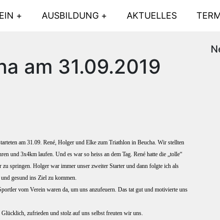
EIN
AUSBILDUNG
AKTUELLES
TERM
N
cha am 31.09.2019
rteten am 31.09. René, Holger und Elke zum Triathlon in Beucha. Wir stellten
 und 3x4km laufen. Und es war so heiss an dem Tag. René hatte die „tolle“
 zu springen. Holger war immer unser zweiter Starter und dann folgte ich als
en und gesund ins Ziel zu kommen.
Sportler vom Verein waren da, um uns anzufeuern. Das tat gut und motivierte uns
Glücklich, zufrieden und stolz auf uns selbst freuten wir uns.