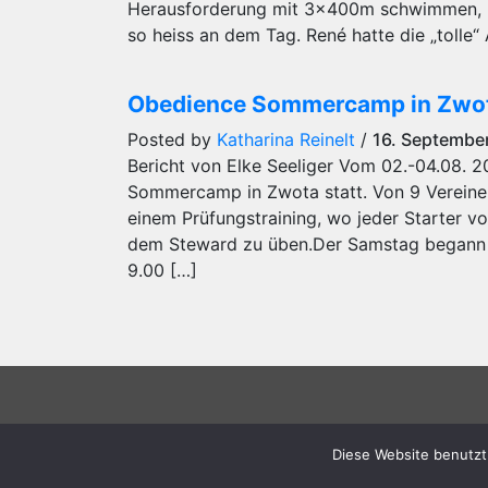
Herausforderung mit 3x400m schwimmen, 
so heiss an dem Tag. René hatte die „tolle“
Obedience Sommercamp in Zwo
Posted by
Katharina Reinelt
/
16. Septembe
Bericht von Elke Seeliger Vom 02.-04.08. 2
Sommercamp in Zwota statt. Von 9 Vereinen
einem Prüfungstraining, wo jeder Starter vo
dem Steward zu üben.Der Samstag begann 
9.00 […]
Impressum
Datenschutzerklärung
Wegbe
Diese Website benutzt