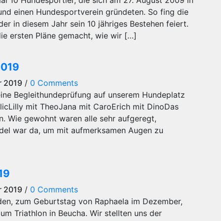
al 10 Hundesportler, die sich am 27. August 2009 in
nd einen Hundesportverein gründeten. So fing die
r in diesem Jahr sein 10 jähriges Bestehen feiert.
ie ersten Pläne gemacht, wie wir […]
2019
r 2019
/
0 Comments
 eine Begleithundeprüfung auf unserem Hundeplatz
MalicLilly mit TheoJana mit CaroErich mit DinoDas
en. Wie gewohnt waren alle sehr aufgeregt,
Riedel war da, um mit aufmerksamen Augen zu
19
r 2019
/
0 Comments
eden, zum Geburtstag von Raphaela im Dezember,
um Triathlon in Beucha. Wir stellten uns der