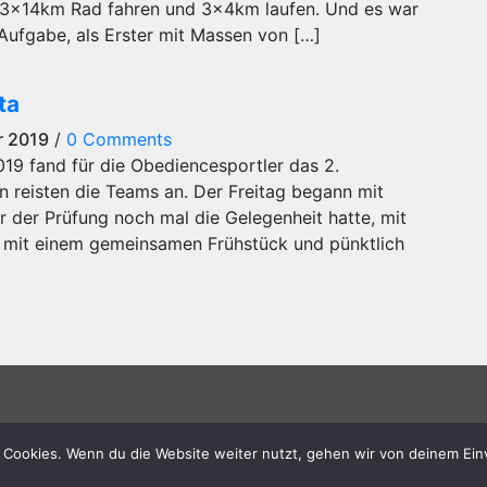
3x14km Rad fahren und 3x4km laufen. Und es war
 Aufgabe, als Erster mit Massen von […]
ta
r 2019
/
0 Comments
019 fand für die Obediencesportler das 2.
 reisten die Teams an. Der Freitag begann mit
r der Prüfung noch mal die Gelegenheit hatte, mit
mit einem gemeinsamen Frühstück und pünktlich
schreibung
Trainingszeiten
 Cookies. Wenn du die Website weiter nutzt, gehen wir von deinem Ein