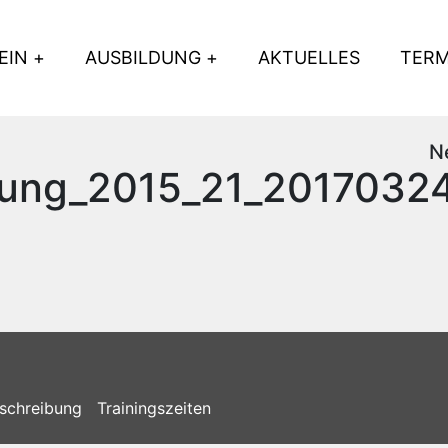
EIN
AUSBILDUNG
AKTUELLES
TERM
N
fung_2015_21_2017032
schreibung
Trainingszeiten